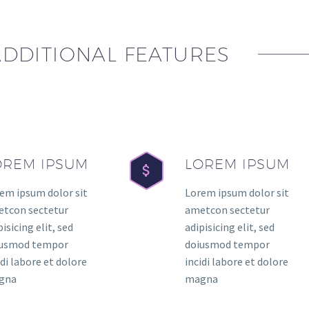
ADDITIONAL FEATURES
OREM IPSUM
LOREM IPSUM
em ipsum dolor sit
Lorem ipsum dolor sit
tcon sectetur
ametcon sectetur
pisicing elit, sed
adipisicing elit, sed
iusmod tempor
doiusmod tempor
idi labore et dolore
incidi labore et dolore
gna
magna