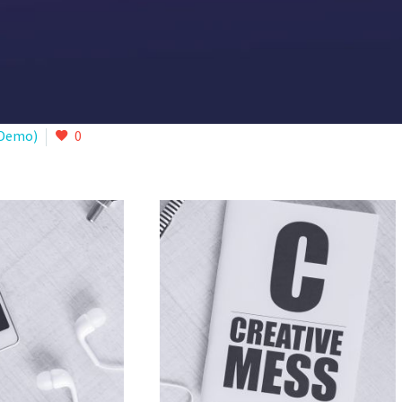
(Demo)
0