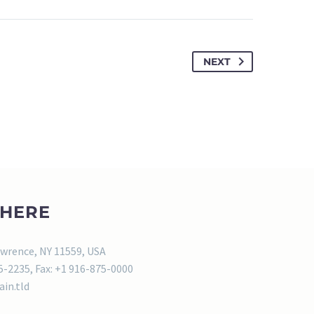
NEXT
 HERE
wrence, NY 11559, USA
5-2235, Fax: +1 916-875-0000
in.tld