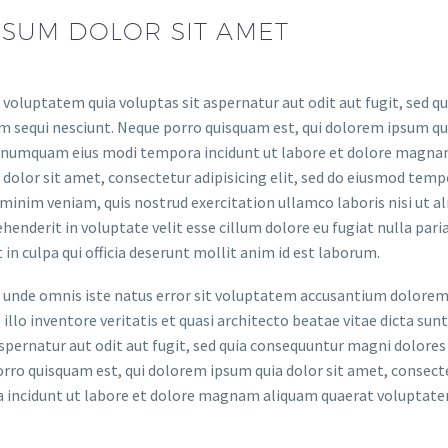
PSUM DOLOR SIT AMET
oluptatem quia voluptas sit aspernatur aut odit aut fugit, sed q
 sequi nesciunt. Neque porro quisquam est, qui dolorem ipsum quia
on numquam eius modi tempora incidunt ut labore et dolore magna
olor sit amet, consectetur adipisicing elit, sed do eiusmod temp
 minim veniam, quis nostrud exercitation ullamco laboris nisi ut 
rehenderit in voluptate velit esse cillum dolore eu fugiat nulla par
 in culpa qui officia deserunt mollit anim id est laborum.
is unde omnis iste natus error sit voluptatem accusantium dolor
 illo inventore veritatis et quasi architecto beatae vitae dicta 
aspernatur aut odit aut fugit, sed quia consequuntur magni dolores
rro quisquam est, qui dolorem ipsum quia dolor sit amet, consecte
 incidunt ut labore et dolore magnam aliquam quaerat voluptate