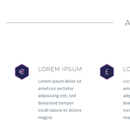
LOREM IPSUM
L
Lorem ipsum dolor sit
Lor
ametcon sectetur
ame
adipisicing elit, sed
adi
doiusmod tempor
do
incidi labore et dolore
inc
magna
ma