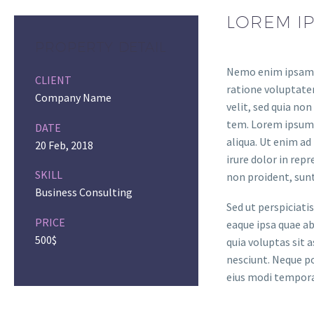
LOREM I
PROPERTY DETAIL
Nemo enim ipsam v
CLIENT
ratione voluptatem
Company Name
velit, sed quia n
tem. Lorem ipsum d
DATE
aliqua. Ut enim ad
20 Feb, 2018
irure dolor in rep
SKILL
non proident, sunt
Business Consulting
Sed ut perspiciat
PRICE
eaque ipsa quae ab
500$
quia voluptas sit 
nesciunt. Neque po
eius modi tempora