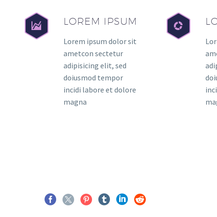
LOREM IPSUM
L
Lorem ipsum dolor sit
Lor
ametcon sectetur
ame
adipisicing elit, sed
adi
doiusmod tempor
do
incidi labore et dolore
inc
magna
ma