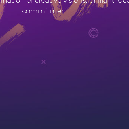
ation of creative visions, brilliant ide
commitment